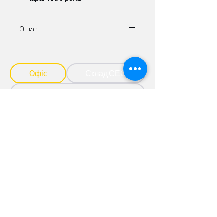
Опис
Легке встановлення та
розширення системи завдяки
підтримці паралельного
Офіс
Склад СЕС
підключення
Стабільна робота в широкому
Склад МК
температурному діапазоні від –
20°C до +55°C
Моніторинг і керування в
реальному часі через
інтерфейси CAN / RS485
Тривалий ресурс завдяки літій-
залізо-фосфатним (LiFePO₄)
елементам
Інтелектуальна система BMS з
багаторівневим захистом і
балансуванням комірок
Надійна та ефективна робота з