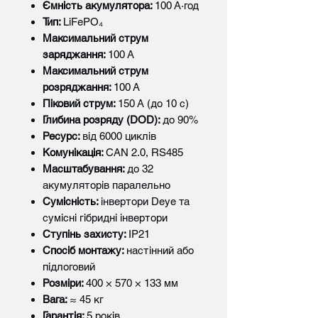
Ємність акумулятора:
100 А·год
Тип:
LiFePO₄
Максимальний струм
заряджання:
100 А
Максимальний струм
розряджання:
100 А
Піковий струм:
150 А (до 10 с)
Глибина розряду (DOD):
до 90%
Ресурс:
від 6000 циклів
Комунікація:
CAN 2.0, RS485
Масштабування:
до 32
акумуляторів паралельно
Сумісність:
інвертори Deye та
сумісні гібридні інвертори
Ступінь захисту:
IP21
Спосіб монтажу:
настінний або
підлоговий
Розміри:
400 × 570 × 133 мм
Вага:
≈ 45 кг
Гарантія:
5 років