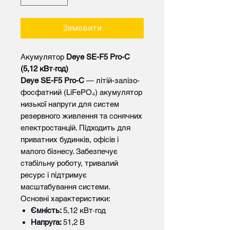
Замовити
Акумулятор
Deye SE-F5 Pro-C
(5,12 кВт·год)
Deye SE-F5 Pro-C
— літій-залізо-
фосфатний (LiFePO₄) акумулятор
низької напруги для систем
резервного живлення та сонячних
електростанцій. Підходить для
приватних будинків, офісів і
малого бізнесу. Забезпечує
стабільну роботу, тривалий
ресурс і підтримує
масштабування системи.
Основні характеристики:
Ємність:
5,12 кВт·год
Напруга:
51,2 В